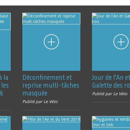
à la
Déconfinement et
Jour de l'An e
 les
reprise multi-tâches
Galette des ro
ck
masquée
Publié par Le Véto
Publié par Le Véto